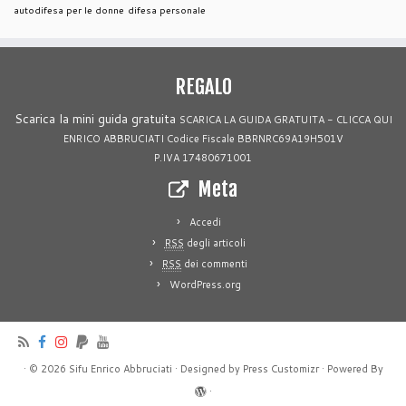
autodifesa per le donne
difesa personale
REGALO
Scarica la mini guida gratuita
SCARICA LA GUIDA GRATUITA - CLICCA QUI
ENRICO ABBRUCIATI Codice Fiscale BBRNRC69A19H501V
P.IVA 17480671001
Meta
Accedi
RSS
degli articoli
RSS
dei commenti
WordPress.org
·
© 2026
Sifu Enrico Abbruciati
·
Designed by
Press Customizr
·
Powered By
·