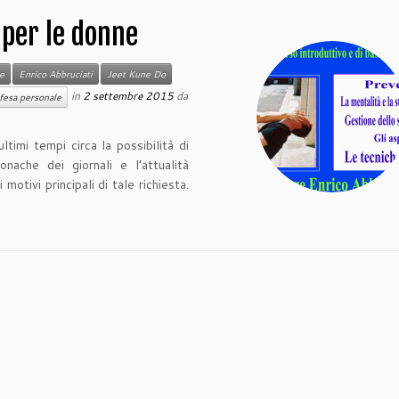
 per le donne
e
Enrico Abbruciati
Jeet Kune Do
in
2 settembre 2015
da
fesa personale
timi tempi circa la possibilità di
nache dei giornali e l’attualità
otivi principali di tale richiesta.