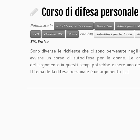
Corso di difesa personale
Pubblicato in
autodifesa per le donne
Bruce Lee
difesa personal
con tag
JKD
Original JKD
Roma
autodifesa per le donne
di
SifuEnrico
Sono diverse le richieste che ci sono pervenute negli ul
avviare un corso di autodifesa per le donne. Le cro
dell’argomento in questi tempi potrebbe essere uno dei m
Il tema della difesa personale è un argomento […]