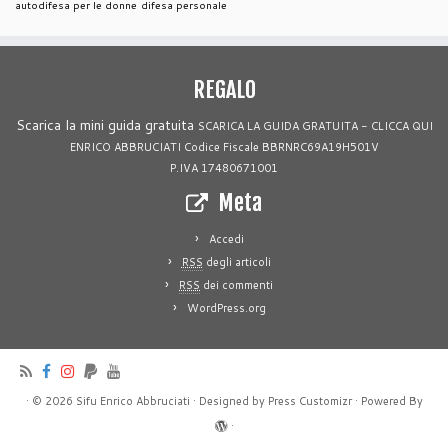
autodifesa per le donne
difesa personale
REGALO
Scarica la mini guida gratuita
SCARICA LA GUIDA GRATUITA - CLICCA QUI
ENRICO ABBRUCIATI Codice Fiscale BBRNRC69A19H501V
P.IVA 17480671001
Meta
Accedi
RSS
degli articoli
RSS
dei commenti
WordPress.org
·
© 2026
Sifu Enrico Abbruciati
·
Designed by
Press Customizr
·
Powered By
·