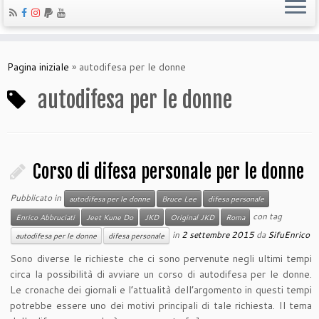
Pagina iniziale
»
autodifesa per le donne
autodifesa per le donne
Corso di difesa personale per le donne
Pubblicato in
autodifesa per le donne
Bruce Lee
difesa personale
con tag
Enrico Abbruciati
Jeet Kune Do
JKD
Original JKD
Roma
in
2 settembre 2015
da
SifuEnrico
autodifesa per le donne
difesa personale
Sono diverse le richieste che ci sono pervenute negli ultimi tempi
circa la possibilità di avviare un corso di autodifesa per le donne.
Le cronache dei giornali e l’attualità dell’argomento in questi tempi
potrebbe essere uno dei motivi principali di tale richiesta. Il tema