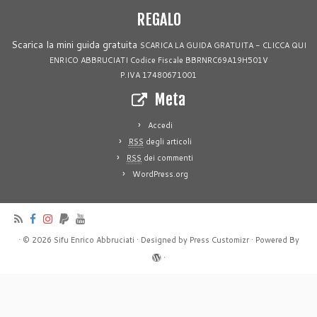
REGALO
Scarica la mini guida gratuita
SCARICA LA GUIDA GRATUITA - CLICCA QUI
ENRICO ABBRUCIATI Codice Fiscale BBRNRC69A19H501V
P.IVA 17480671001
Meta
Accedi
RSS
degli articoli
RSS
dei commenti
WordPress.org
·
© 2026
Sifu Enrico Abbruciati
·
Designed by
Press Customizr
·
Powered By
·