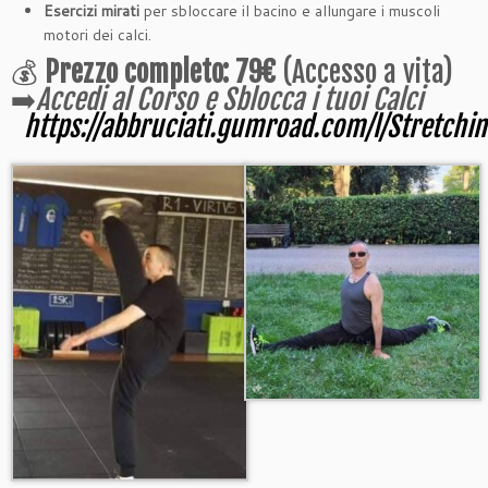
Esercizi mirati
per sbloccare il bacino e allungare i muscoli
motori dei calci.
💰
Prezzo completo: 79€
(Accesso a vita)
➡️
Accedi al Corso e Sblocca i tuoi Calci
https://abbruciati.gumroad.com/l/Stretchi