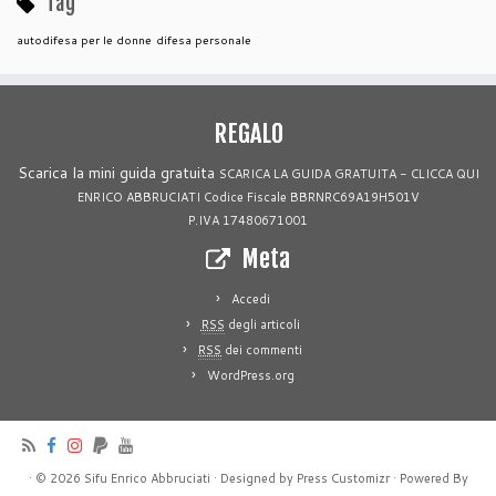
Tag
autodifesa per le donne
difesa personale
REGALO
Scarica la mini guida gratuita
SCARICA LA GUIDA GRATUITA - CLICCA QUI
ENRICO ABBRUCIATI Codice Fiscale BBRNRC69A19H501V
P.IVA 17480671001
Meta
Accedi
RSS
degli articoli
RSS
dei commenti
WordPress.org
·
© 2026
Sifu Enrico Abbruciati
·
Designed by
Press Customizr
·
Powered By