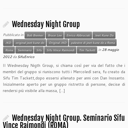
Wednesday Night Group
Pubblicato in
Bob Bremer
Bruce Lee
Enrico Abbruciati
Jeet Kune Do
JKD
original jeet kune do
Original JKD
palestre di jeet kune do a Roma
in
28 maggio
Roma
Seminario
Sifu
Sifu Vince Raimondi
Tim Tackett
2012
da
SifuEnrico
Il Wednesday Nigth Group, si chiama così per via del fatto che i
membri del gruppo si riuniscono tutti i Mercoledì sera, fu creato da
Sifu Tim Tackett,dopo essersi allenato per anni con Dan Inosanto.
Inizialmente aperto per un gruppo ristretto di persone, decise di
rendersi più visibile alla massa, […]
Wednesday Night Group. Seminario Sifu
Vince Raimondi (ROMA)