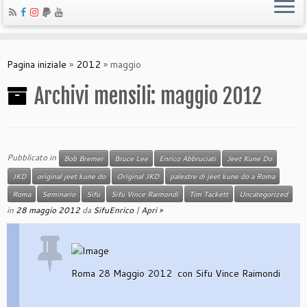
Pagina iniziale
»
2012
»
maggio
Archivi mensili:
maggio 2012
Pubblicato in
Bob Bremer
Bruce Lee
Enrico Abbruciati
Jeet Kune Do
JKD
original jeet kune do
Original JKD
palestre di jeet kune do a Roma
Roma
Seminario
Sifu
Sifu Vince Raimondi
Tim Tackett
Uncategorized
in
28 maggio 2012
da
SifuEnrico
|
Apri »
Roma 28 Maggio 2012 con Sifu Vince Raimondi