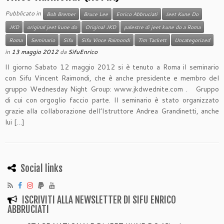
Pubblicato in
Bob Bremer
Bruce Lee
Enrico Abbruciati
Jeet Kune Do
JKD
original jeet kune do
Original JKD
palestre di jeet kune do a Roma
Roma
Seminario
Sifu
Sifu Vince Raimondi
Tim Tackett
Uncategorized
in
13 maggio 2012
da
SifuEnrico
Il giorno Sabato 12 maggio 2012 si è tenuto a Roma il seminario
con Sifu Vincent Raimondi, che è anche presidente e membro del
gruppo Wednesday Night Group: www.jkdwednite.com . Gruppo
di cui con orgoglio faccio parte. Il seminario è stato organizzato
grazie alla collaborazione dell’Istruttore Andrea Grandinetti, anche
lui […]
Social links
ISCRIVITI ALLA NEWSLETTER DI SIFU ENRICO
ABBRUCIATI