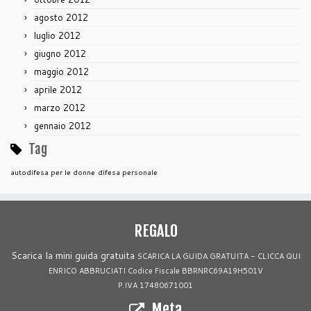
agosto 2012
luglio 2012
giugno 2012
maggio 2012
aprile 2012
marzo 2012
gennaio 2012
Tag
autodifesa per le donne
difesa personale
REGALO
Scarica la mini guida gratuita
SCARICA LA GUIDA GRATUITA - CLICCA QUI
ENRICO ABBRUCIATI Codice Fiscale BBRNRC69A19H501V
P.IVA 17480671001
Meta