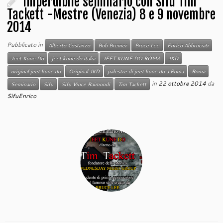
Imperdibile seminario con Sifu Tim
Tackett -Mestre (Venezia) 8 e 9 novembre
2014
Pubblicato in
Alberto Costanzo
Bob Bremer
Bruce Lee
Enrico Abbruciati
Jeet Kune Do
jeet kune do italia
JEET KUNE DO ROMA
JKD
original jeet kune do
Original JKD
palestre di jeet kune do a Roma
Roma
in
22 ottobre 2014
da
Seminario
Sifu
Sifu Vince Raimondi
Tim Tackett
SifuEnrico