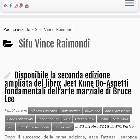
Pagina iniziale
»
Sifu Vince Raimondi
Sifu Vince Raimondi
Disponibile la seconda edizione
ampliata del libro: Jeet Kune Do-Aspetti
fondamentali dell’arte marziale di Bruce
Lee
Pubblicato in
Alberto Costanzo
Bob Bremer
Bruce Lee
difesa personale
Enrico Abbruciati
Jeet Kune Do
JKD
Original JKD
Roma
Seminario
in
23 ottobre 2015
da
SifuEnrico
Sifu
Sifu Vince Raimondi
Tim Tackett
Dopo il successo della prima edizione, esce l’attesa seconda