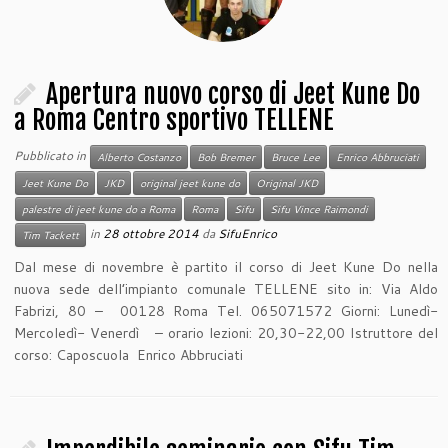
Apertura nuovo corso di Jeet Kune Do
a Roma Centro sportivo TELLENE
Pubblicato in
Alberto Costanzo
Bob Bremer
Bruce Lee
Enrico Abbruciati
Jeet Kune Do
JKD
original jeet kune do
Original JKD
palestre di jeet kune do a Roma
Roma
Sifu
Sifu Vince Raimondi
in
28 ottobre 2014
da
SifuEnrico
Tim Tackett
Dal mese di novembre è partito il corso di Jeet Kune Do nella
nuova sede dell’impianto comunale TELLENE sito in: Via Aldo
Fabrizi, 80 – 00128 Roma Tel. 065071572 Giorni: Lunedì-
Mercoledì- Venerdì – orario lezioni: 20,30-22,00 Istruttore del
corso: Caposcuola Enrico Abbruciati