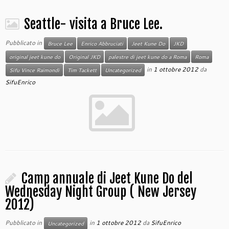
Seattle- visita a Bruce Lee.
Pubblicato in
Bruce Lee
Enrico Abbruciati
Jeet Kune Do
JKD
original jeet kune do
Original JKD
palestre di jeet kune do a Roma
Roma
in
1 ottobre 2012
da
Sifu Vince Raimondi
Tim Tackett
Uncategorized
SifuEnrico
Camp annuale di Jeet Kune Do del
Wednesday Night Group ( New Jersey
2012)
Pubblicato in
in
1 ottobre 2012
da
SifuEnrico
Uncategorized